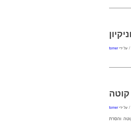
יקיון
/
על ידי
tomer
 קוטה
/
על ידי
tomer
וטה והסרת