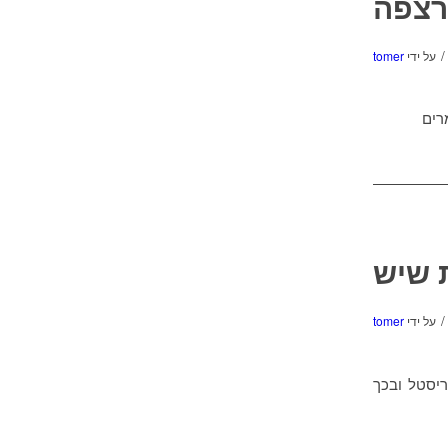
רצפה
/
על ידי
tomer
רים
 שיש
/
על ידי
tomer
יסטל ובכך