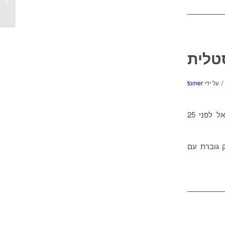
טלית
/
על ידי
tomer
המיועדים לזגג ולהבריק את השיש והמרצפות. ההברקה הקריסטלית נכנסה לישראל לפני 25
 גוברת עם