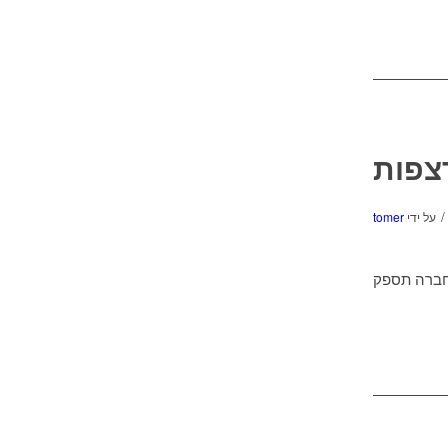
צפות
/
על ידי
tomer
 חברה תספק