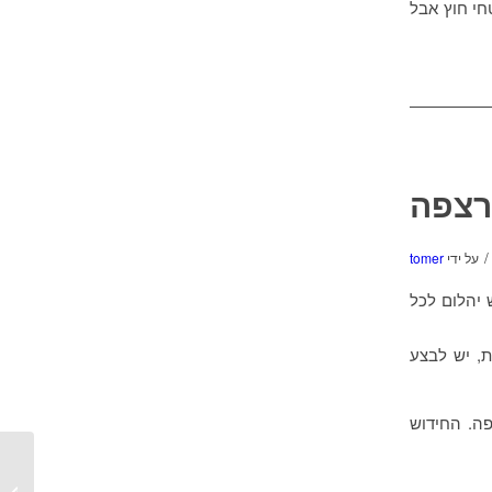
י חוץ אבל
רצפה
/
על ידי
tomer
 יהלום לכל
, יש לבצע
חידוש הרצפה. החידוש
חידוש א