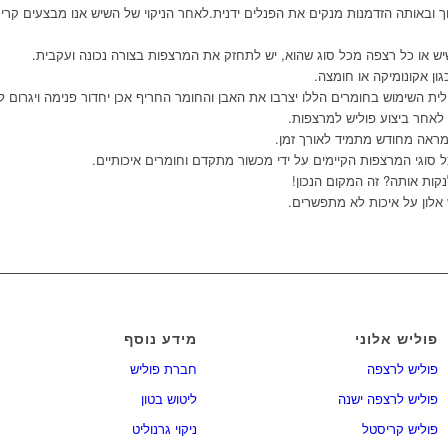
ך ובאותה הזדמנות מנקים את הפנלים ידנית.לאחר הניקוי של השיש אנו מבצעים קרי
שיש או כל רצפה מכל סוג שהוא, יש לתחזק את המרצפות בצורה נכונה ועקבית.
ון אקונומיקה או חומצה.
ת השימוש בחומרים הללו יצרבו את האבן והחומר החריף אכן יחדור פנימה ויגרום לנ
 לאחר ביצוע פוליש למרצפות.
מראה מחודש מתמיד לאורך זמן.
 סוגי המרצפות הקיימים על ידי מכשור מתקדם וחומרים איכותיים.
קות אותה? זה המקום הנכון!
 אלון על איכות לא מתפשרים.
פוליש אלוני
מידע נוסף
פוליש לרצפה
חברת פוליש
פוליש לרצפה ישנה
ליטוש בטון
פוליש קריסטל
ניקוי גרנוליט