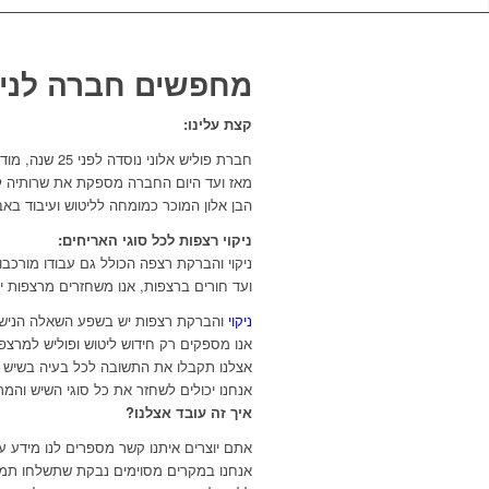
מחפשים חברה לניקו
קצת עלינו:
חברת פוליש אלוני נוסדה לפני 25 שנה, מודבר על חברה משפחתית שמספקת חידוש לפוליש למשטחים שונים
מאז ועד היום החברה מספקת את שרותיה למ
הבן אלון המוכר כמומחה לליטוש ועיבוד בא
ניקוי רצפות לכל סוגי האריחים:
ניקוי והברקת רצפה הכולל גם עבודו מורכבות
ועד חורים ברצפות, אנו משחזרים מרצפות י
ניקוי
והברקת רצפות יש בשפע השאלה הנישא
אנו מספקים רק חידוש ליטוש ופוליש למרצפו
אצלנו תקבלו את התשובה לכל בעיה בשיש א
אנחנו יכולים לשחזר את כל סוגי השיש והמרצפות, אנו מ
איך זה עובד אצלנו?
אתם יוצרים איתנו קשר מספרים לנו מידע ע
אנחנו במקרים מסוימים נבקת שתשלחו תמונ