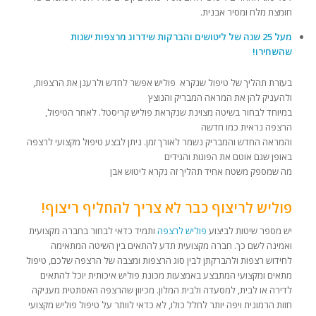
חומצת מלח ומסיר אבנית.
מעל 25 שנה של ליטושים והברקות שידרוג מרצפות ישנות
שהשחירו!
בעזרת תהליך של טיפול שנקרא פוליש אפשר לחדש ולרענן את הרצפות,
ולהעניק להן את המראה המבריק והנוצץ
במיוחד לבחור בשיטה מצוינת שנקראת פוליש קריסטל. לאחר הטיפול,
הרצפה נראית כמו חדשה
והמראה החדש והמבריק נשמר לאורך זמן. ניתן לבצע טיפול מקצועי לרצפה
באופן שגם אוטם את הפוגות והגידים
מה שמספק משטח אחיד תהליך זה נקרא ליטוש אבן
פוליש לריצוף כבר לא צריך להחליף ריצוף!
יש מספר שיטות לביצוע
פוליש לרצפה
ותמיד כדאי לבחור בחברה מקצועית
ואמינה לשם כך. חברה מקצועית תדע להתאים בין השיטה המתאימה
לחידוש רצפות ולהברקתן לבין סוג הרצפות ומצבה של הרצפה שלכם, טיפול
מתאים ומקצועי המתבצע באמצעות מכונת פוליש איכותית יוכל להתאים
לדירה או לבית, למסעדה ולבית המלון. מכיוון שהרצפה האסתטית מעניקה
חזות הרמונית ויפה יותר לחלל כולו, לא כדאי לוותר על טיפול פוליש מקצועי