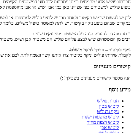
חברתנו פוליש אלוני מתמחים במתן פתרונות לכל סוגי המשטחים הקיימים.
ביצוע פוליש למשטחים כפי שצויינו כאן כמו אבן ושיש או אבן מחוספסת לא
לכן יש לעשות שימוש בקיטור ולאחר מכן יש לבצע פוליש למרצפות או למש
במקרים שבהם בוצע ניקוי בקיטור, יש לתת למשטח טיפול משלים, כלומר 
ויותר מזה גם להעניק הגנה על המשטח מפני נזקים שונים.
רבים מן המשטחים שיש לבצע עליהם פוליש הם משטחי אבן ושיש, משטחי בט
ניקוי בקיטור – הדרך לניקוי מושלם.
לקבלת שירותי פוליש וניקוי בקיטור צרו איתנו קשר ונשמח לתת לכם את שי
קישורים מעניינים
הנה מספר קישורים מעניינים בשבילך! :)
מידע נוסף
חברת פוליש
ליטוש בטון
ניקוי גרנוליט
ליטוש מרצפות ישנות
ליטוש רצפה מחיר
ליטוש אבן
פוליש לשיש