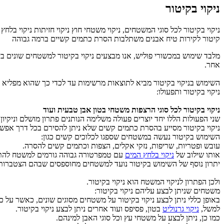
ניקוי בקיטור
ניקוי בקיטור לכל סוגי המשטחים, ניקוי משטחי חוץ ניקוי חזיתות ניקוי בלחץ
קיטור לקירות טיח אבנים משתלבות הסרת כתמים קשיים ברמה גבוהה
מלבד שימוש במכשורי פוליש, אנו מבצעים ניקוי בקיטור למשטחים שונים ב
אחר.
השימוש בניקוי בקיטור מביא לתוצאות מרשימות עד לכדי כך שהוא מפליא 
ניקוי בקיטור ותפעולו:
ניקוי בקיטור לכל סוגי הרצפות משטחי בטון אבן טבעית ועוד
שני הפעולות הללו יחד יוצרים פעולה משלימה הנותנים פתרון מושלם וניקיון 
ניקוי בקיטור מסייע בהסרת כתמים קשים שלא ניתן להסירם בכל דרך אפשר
השימוש בקיטור נעשה במשטחים שספגו לכלוכים קשים כגון:
עובש ופטריות, שריפות, נזקי אקלים, הצפות וכתמים קשים להסרה.
אותו שילוב של
ניקוי בלחץ המים
עם טמפרטורה גבוהה גורמים למשטח להתנק
יתרון נוסף של השימוש בקיטור נועד למשטחים מחוספסים שבהם הצטברו
ולכן הפתרון לניקוי המשטח הוא ניקוי בקיטור.
משטחים שניתן לבצע עליהם ניקוי בקיטור:
באופן כללי ניתן לבצע ניקוי בקיטור על משטחים מסוגים שונים, כאשר על כ
למשל,
ניקוי גרנוליט
בטון, פסיפס ועוד אחרים ניתן לבצע ניקוי בקיטור.
כמו כן, ניתן לבצע על משטחי עץ וכל סוגי האבן למינהם.