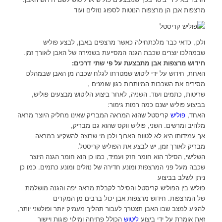
מרצפות אבן הן מרצפות הנוטות לספוג נוזלים ועוד
ולכן, כדאי כבר מלכתחילה כאשר מרצפים באבן, לבצע פוליש
שבמהלכו יוצרים שכבת הגנה המסייעת בשמירה של האבן לאורך זמן.
חידוש מרצפות אבן מתבצעת על פי שתי דרכים:
האחת, חידוש על ידי ליטוש שמטרתו לגלח שכבה מן האבן שבמהלכו
מסירים את השכבות המיותרות כגון שומנים ,
שריטות, כתמים ועוד. השניה, לאחר ביצוע הליטוש מבצעים פוליש,
בביצוע פוליש ישנם כמה רמות גימור:
האחד,
פוליש
קריסטל שהוא המראה המבריק שאינו מחליק היוצר מראה
מלהיב ומרשים. השני, פוליש ווקס שהוא גם מבריק,
אך עמידותו היא לא לטווח הארוך ולכן מי שרוצה להשקיע במראה
מבריק לאורך זמן, יש לבצע את הפוליש קריסטל.
השלישי, הסילר הוא חומר חזק ועמיד, כמו כן הוא חומר הגנה היוצר
שכבה מעל פני המרצפות ומונע חדירה של נוזלים ומונע כתמים. כמו כן
ניתן לשלב בביצוע
פוליש בין הפוליש קריסטל והסילר לקבלת מראה יפה והגנה מושלמת
של המרצפות. חידוש מרצפות אבן יכול ברבים מן המקרים
להגיע למצב שבו האבן תצטרך לעבור תהליך מעמיק יותר ופולשני יותר,
זאת אומרת על ידי ביצוע
ליטוש
הכולל פתיחה ומילוי פוגות ויישור