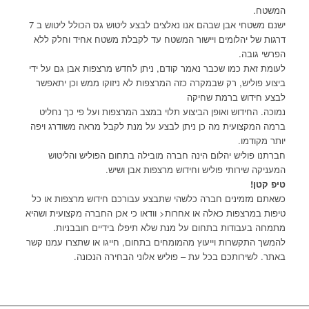
המשטח.
ישנם משטחי אבן שבהם אנו נאלצים לבצע ליטוש גס הכולל ליטוש ב 7
דרגות של יהלומים ויישור המשטח עד לקבלת משטח אחיד וחלק ללא
הפרשי גובה.
לעומת זאת כמו שכבר נאמר קודם, ניתן לחדש מרצפות אבן גם על ידי
ביצוע פוליש, רק שבמקרה כזה המרצפות לא ניזוקו ממש וכן יתאפשר
לבצע חידוש ברמת שחיקה
נמוכה. החידוש ואופן הביצוע תלוי במצב המרצפות ועל פי כך נחליט
ברמה המקצועית מה כן ניתן לבצע על מנת לקבל מראה משודרג ויפה
יותר מקודמו.
חברתנו פוליש יהלום הינה חברה מובילה בתחום הפוליש והליטוש
המעניקה שירותי פוליש וחידוש מרצפות אבן ושיש.
טיפ קטן!
כשאתם מזמינים חברה כלשהי שתבצע עבורכם חידוש מרצפות או כל
טיפות במרצפות כאלה או אחרות< וודאו כי אכן החברה מקצועית ושהיא
מתמחה בעבודות בתחום על מנת שלא תיפלו בידיים חובבניות.
להמשך התקשרות וייעוץ מהמומחים בתחום, חייגו או שתצרו עמנו קשר
באתר. לשירותכם בכל עת – פוליש אלוני הבחירה הנכונה.