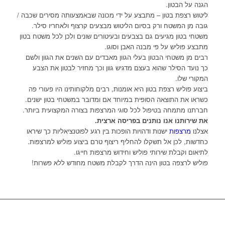
הגנה על הבטון.
ליטוש רצפת בטון – מתבצע על ידי מכונה שבאמצעותה מסירים שכבה /
גובה מן המשטח ורק בסיום הליטוש מבצעים קרצוף ולאחריו סילר.
משטחי בטון מגיעים גם בצבעים ובעיטורים שונים ולכן לכל משטח בטון
מתבצע פוליש על פי מבנה האבן וסוגו.
רבים מן משטחי הבטון בעלי הגוון מאבדים עם השנים את הגוון ולשם
כך נועד הסילר שהוא בעצם מדגיש גוון וכך מחזיר לבטון את הצבע
המקורי שלו.
ביצוע פוליש רצפת בטון היא אומנות, רבים מלקוחותינו היו פעורי פה
כשראו את התוצאה הסופית במיוחד אם ומדובר במשטחי בטון ישנים.
חברתנו מתמחה בטיפול לכל סוגי המרצפות בצורה המקצועית ביותר.
את שירותנו אנו נותנים בפריסה ארצית.
אצלנו
מרצפות
ישנות ודהויות הופכות בין רגע לפוטנציאליות כך שיראו
כחדשות, לכן אל תשקלו להחליף ריצוף טרם ביצוע פוליש למרצפות.
לתיאום וקבלת שירותי פוליש וחידוש מרצפות חייגו.
פוליש לרצפה בטון הינה הדרך לקבלת משטח מחודש ללא פשרות!