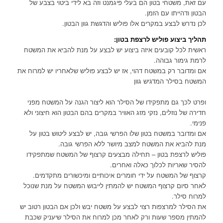
עם זאת, משטחי בטון הם בעלי פיגמנט וזה בא לידי ביטוי בצבע של
הבטון ודהייתו עם הזמן.
לכן נדרש לבצע במקרים אלו פוליש והדגשת גוון הבטון.
תהליך ביצוע פוליש לרצפת בטון:
ראשית לכל קובעים איזה ביצוע יש לבצע על מנת להביא את המשטח
לרמת גימור גבוהה.
אם ומדובר רק במשטח דהוי, אז יש לבצע פוליש שלאחריו יש למרוח את
המשטח בסילר המדגיש גוון
ופרט לכך גם מתפקידו של הסילר הוא ליצור הגנה על המשטח מפני
חדירה של נוזלים, נזקי מזג האוויר במקרים בהם הבטון הוא חיצוני ולא
פנימי.
אם ומדובר במשטח בטון שלו הפרשי גובה, יש לבצע ליטוש בטון על
מנת להביא את המשטח למצב מיושר ללא הפרשי גובה.
פוליש לרצפת בטון – תחילה מבצעים קרצוף של המשטח שמתפקידו
להסיר שאריות לכלוך כאלה ואחרים.
קרצוף של המשטח על ידי חומרים איכותיים ומיכשורים מתקדמים.
לאחר סיום קרצוף המשטח יש להמתין לייבוש המשטח על מנת שנוכל
למרוח סילר.
את הסילר למרצפות רצוי לבצע על משטח יבש ולכן אם הבטון רטוב יש
להמתין מספר שעות ורק לאחר מכן למרוח את הסילר שיעניק שכבת