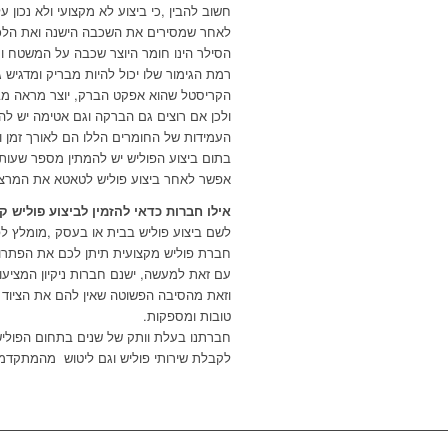
חשוב להבין
,
כי ביצוע לא מקצועי ולא נכון ע
לאחר שמסירים את השכבה הישנה ואת הלכ
הסילר הינו חומר היוצר שכבה על המשטח ומ
רמת הגימור שלו יכול להיות מבריק ומדגיש גוו
הקריסטל שהוא אפקט הברק
,
יוצר מראה מבר
ולכן אם רוצים גם הברקה וגם אטימה יש ל
העמידות של החומרים הללו הם לאורך זמן ו
בתום ביצוע הפוליש יש להמתין מספר שעות 
אפשר לאחר ביצוע פוליש לטאטא את המרצפ
אילו חברות כדאי להזמין לביצוע פוליש 
לשם ביצוע פוליש בבית או בעסק
,
מומלץ לפ
חברת פוליש מקצועית תיתן לכם את הפתרון 
עם זאת למעשה
,
ישנם חברות ניקיון המציעו
וזאת מהסיבה הפשוטה שאין להם את הציוד ה
טובות ומספקות.
חברתנו בעלת וותק של שנים בתחום הפולי
לקבלת שירותי פוליש וגם ליטוש מהמתקדמ