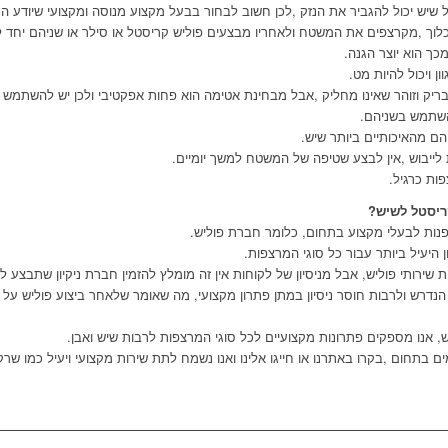
ל שיש יכול להגביר את הנזק
,
לכן חשוב לבחור בבעל מקצוע מנוסה ומקצועי שיודע ה
לוך
,
מקרצפים את המשטח ולאחריו מבצעים פוליש קריסטל או סילר או שניהם יחד ל
כך הוא יוצר הגנה.
ן ויכול להיות מט.
יק וזוהר שאינו מחליק
,
אבל מבחינת אטימה הוא פחות אפקטיבי ולכן יש להשתמש ב
השתמש בשניהם.
הם מהאיכותיים ביותר שיש.
לייבוש
,
אין לבצע שטיפה של המשטח למשך יומיים.
ות כרגיל.
קריסטל לשיש?
נות לבעלי מקצוע בתחום
,
כלומר חברת פוליש.
היעיל ביותר עבור כל סוגי המרצפות.
ת שירותי פוליש
,
אבל מניסיון של לקוחות אין זה מומלץ להזמין חברת ניקיון שתבצע ל
נדרש ולרבות חוסר ניסיון במתן פתרון מקצועי
,
מה שאומר שלאחר ביצוע פוליש על יד
ש
,
אנו מספקים פתרונות מקצועיים לכל סוגי המרצפות לרבות שיש ואבן.
ים בתחום
,
בקרו באתרנו או חייגו אלינו ואנו נשמח לתת שירות מקצועי ויעיל כמו שרק 