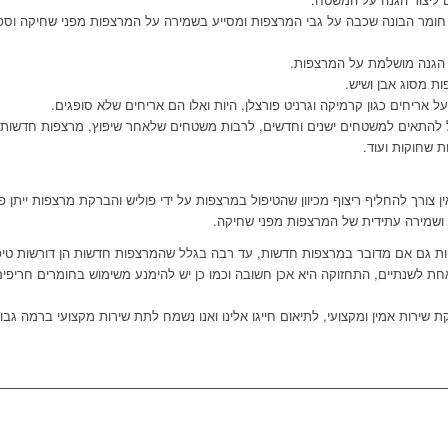
חומר הבונה שכבה על גבי המרצפות ומסייע בשמירה על המרצפות מפני שחיקה וספי
יק הגנה מושלמת על המרצפות.
ת מסוג אבן ושיש.
ל אריחים כגון קרמיקה וגרניט פורצלן
,
היות ואלו הם אריחים שלא סופגים.
כול להתאים למשטחים ישנים וחדשים
,
לרבות משטחים שלאחר שיפוץ
,
מרצפות חדשות 
 שחוקות ועוד.
צורך להחליף ריצוף מכיוון שהטיפול במרצפות על ידי פוליש והברקת מרצפות ייתן פתר
י ושמירה עתידית של המרצפות מפני שחיקה.
פות גם אם מדובר במרצפות חדשות
,
עד רבה בגלל שהמרצפות חדשות הן דורשות טיפו
חת לשנתיים
,
התחזוקה היא אכן חשובה וכמו כן יש להימנע משימוש בחומרים חריפים
שירות אמין ומקצועי
,
לתיאום חייגו אלינו ואנו נשמח לתת שירות מקצועי ברמה גבו