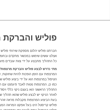
פוליש והברקת 
חברתנו פוליש יהלום מספקת שירותי פוליש
אצלנו עושים שימוש במכשור מתקדם ובחומרי
כל התהליך מתבצע על ידי צוות עובדים מיומן
מתי נדרש לבצע פוליש והברקת מרצפות
?
המרצפות עם הזמן הופכות להיות שחוקות
,
ד
הטיפול במרצפות הוא על ידי ביצוע פוליש
כמו כן
,
המרצפות נוטות לאבד פיגמנט עם הזמ
התהליך הראשוני הוא בעצם ניקוי כללי ויסודי
לאחר הניקוי יש לבצע פוליש שהוא תהליך ש
בעת הביצוע המרצפות מקבלות מראה זוהר ומ
פוליש קריסטל הינו בעל אפקט המראה המבר
פוליש קריסטל עמיד לאורך זמן ומתפקידו ג