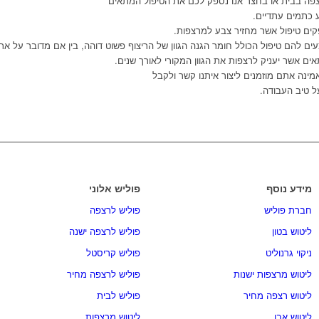
פה בבית או בחצר אנו נספק לכם את הטיפול המתאים
ע כתמים עתדיים.
ים טיפול אשר מחזיר צבע למרצפות.
ם להם טיפול הכולל חומר הגנה הגוון של הריצוף פשוט דוהה, בין אם מדובר על אר
ים אשר יעניק לרצפות את הגוון המקורי לאורך שנים.
ינה אתם מוזמנים ליצור איתנו קשר ולקבל
 טיב העבודה.
מידע נוסף
פוליש אלוני
חברת פוליש
פוליש לרצפה
ליטוש בטון
פוליש לרצפה ישנה
ניקוי גרנוליט
פוליש קריסטל
ליטוש מרצפות ישנות
פוליש לרצפה מחיר
ליטוש רצפה מחיר
פוליש לבית
ליטוש אבן
ליטוש מרצפות