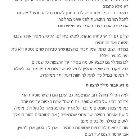
רע מלא כתמים
במיוחד בריצוף במטבח יש לכם פתרון להסרת כל הכתמים? אשמח
לקבל תשובה מקצועית לפני שאני מחליטה
אם לפרק את הרצפות או לבצע פוליש תודה.
שלום גם לך יש פתרון הנקרא ליטוש ביהלום, הליטוש מסיר את השכבה
הליונה ואת הכתמים
במידה וישנם כתמי שמן תכחי בחשבון שיש סבירות שהם נספגו ולא ניתן
היה להסיר 100%
לכן מומלץ גם לבצע אטימה בסילר על הרצפות כל שנתיים.
בכל מקרה מה שאני ממליץ לבצע ליטוש יהלום את מוזמנת גם לישלוח
לי תמונה במייל כדי לתת לך חוות דעת יותר ממוקדת.
מידע עבור סילר לרצפות
למה הסילר נחוץ? רוב המרצפות גם האבן וגם השיש סופגות הרי
מדובר בסוג של סלע שסופג וגם "נושם" ישנם רצפות עדינים יותר
כמו מרצפות סומסום מדובר על אריח שסופג מהר כל נוזל ולכן מומלץ
ליישם אטימה בסילר ישר אחרי שמרצפים ( אם הסומסום רטוב מומלץ
לאטום בסילר על בסיס מים)
עוד דוגמאות למרצפות שסופגות כתמים – אבן ליין סטון, אבן ג'מעין,
אבן קרמה וישנם עוד רבים