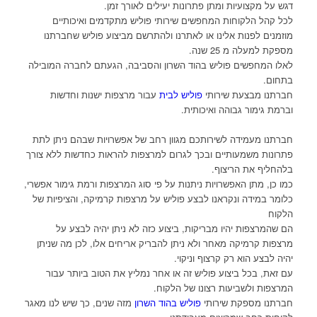
דגש על מקצועיות ומתן פתרונות יעילים לאורך זמן.
לכל קהל הלקוחות המחפשים שירותי פוליש מתקדמים ואיכותיים
מוזמנים לפנות אלינו או לאתרנו ולהתרשם מביצוע פוליש שחברתנו
מספקת למעלה מ 25 שנה.
לאלו המחפשים פוליש בהוד השרון והסביבה, הגעתם לחברה המובילה
בתחום.
חברתנו מבצעת שירותי
פוליש לבית
עבור מרצפות ישנות וחדשות
וברמת גימור גבוהה ואיכותית.
חברתנו מעמידה לשירותכם מגוון רחב של אפשרויות שבהם ניתן לתת
פתרונות משמעותיים ובכך לגרום למרצפות להראות כחדשות ללא צורך
בלהחליף את הריצוף.
כמו כן, מתן האפשרויות ניתנות על פי סוג המרצפות ורמת גימור אפשרי,
כלומר במידה ונקראנו לבצע פוליש על מרצפות קרמיקה, והציפיות של
הלקוח
הם שהמרצפות יהיו מבריקות, ביצוע כזה לא ניתן יהיה לבצע על
מרצפות קרמיקה מאחר ולא ניתן להבריק אריחים אלו, לכן מה שניתן
יהיה לבצע הוא רק קרצוף וניקוי.
עם זאת, בכל ביצוע פוליש זה או אחר נמליץ את הטוב ביותר עבור
המרצפות ולשביעות רצונו של הלקוח.
חברתנו מספקת שירותי
פוליש בהוד השרון
מזה שנים, כך שיש לנו מאגר