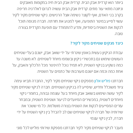
ביותר הוא קרדית אבק הבית. קרדית אבק הבית חיה במקומות מאובקים
וניזונה מתאי עור מתים. קרדית אבק הבית עשויה לגרום לאלרגיה חריפה
בקרב בני האדם, ואף לקוצר נשימה אצל הרגישים. ניקוי שטיחים מקיר לקיר
עשוי לסייע במיגור התופעה, ואף למנוע את חזרתה. חברה מנוסה תוכל
לנקות את השטיח ביסודיות, ותדע להתמודד עם תופעת הקרדית בצורה
טובה.
כיצד מנקים שטיחים מקיר לקיר?
עבודת הניקיון נעשית באופן שיגרתי על ידי שואב אבק, ישנם בעלי שטיחים
העושים שימוש גם בתכשירי ניקיון ובשמפו מיוחד לשטיחים. לא משנה עד
כמה נשקיע בניקוי השטיח, לא תמיד נוכל להיפטר מכל הלכלוך והאבק, על
אחת כמה וכמה אם ישנם מעורבות של כתמים על השטיח.
חברתנו
פוליש אלון
מספקים ניקוי שטיחים מקיר לקיר, החברה תביא עימה
ציוד משוכלל וחדיש, שיסייע לה בניקיון השטיחים. חברה לניקוי שטיחים מקיר
לקיר עושה שימוש בשואב אבק מיוחד בעל עוצמה גבוהה, בחומרי ניקוי
מיוחדים לשטיח, במכשירים המיועדים לניעור ושטיפת השטיח, ובמבחר
עזרים המסייעים לנקות את השטיח בצורה מושלמת. כל מי ששכר את
שירותיה של חברה לניקוי שטיחים שם לב להבדל בין ניקוי השטיח על ידי
חברה, לבין ניקוי עצמי
מעבר לניקוי שטיחים מקיר לקיר חברתנו מספקת שירותי פוליש לכל סוגי