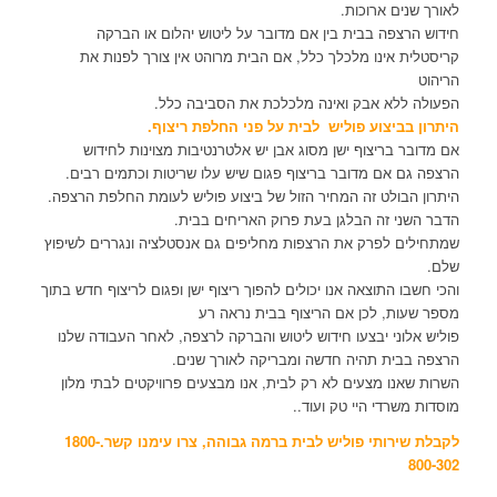
לאורך שנים ארוכות.
חידוש הרצפה בבית בין אם מדובר על ליטוש יהלום או הברקה
קריסטלית אינו מלכלך כלל, אם הבית מרוהט אין צורך לפנות את
הריהוט
הפעולה ללא אבק ואינה מלכלכת את הסביבה כלל.
היתרון בביצוע פוליש לבית על פני החלפת ריצוף.
אם מדובר בריצוף ישן מסוג אבן יש אלטרנטיבות מצוינות לחידוש
הרצפה גם אם מדובר בריצוף פגום שיש עלו שריטות וכתמים רבים.
היתרון הבולט זה המחיר הזול של ביצוע פוליש לעומת החלפת הרצפה.
הדבר השני זה הבלגן בעת פרוק האריחים בבית.
שמתחילים לפרק את הרצפות מחליפים גם אנסטלציה ונגררים לשיפוץ
שלם.
והכי חשבו התוצאה אנו יכולים להפוך ריצוף ישן ופגום לריצוף חדש בתוך
מספר שעות, לכן אם הריצוף בבית נראה רע
פוליש אלוני יבצעו חידוש ליטוש והברקה לרצפה, לאחר העבודה שלנו
הרצפה בבית תהיה חדשה ומבריקה לאורך שנים.
השרות שאנו מצעים לא רק לבית, אנו מבצעים פרוויקטים לבתי מלון
מוסדות משרדי היי טק ועוד..
לקבלת שירותי פוליש לבית ברמה גבוהה, צרו עימנו קשר.1800-
800-302