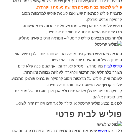
לנו שיטות יחודיות ומקצועיות תוך מתן שירות יעיל ומקצועי ברמה גבוהה.
פוליש לרצפה בבית מעניק תחושה נעימה ויוקרתית.
כדוגמת פוליש למרצפות שיש ואבן לעומת פוליש למרצפות מסוג
קרמיקה וגרניט פורצלן.
פוליש על מרצפות אבן ושיש מתבצע על ידי מכונה שבאמצעותה
מברישים את המשטח יחד עם חומרים איכותיים,
ולאחר מכן מבצעים פוליש קריסטל – המראה הרטוב שאינו מחליק.
המראה שהפוליש מעניק הינו מראה מחודש וזוהר יותר, לכן ביצוע הוא
הפתרון היעיל והמתאים ביותר עבור המרצפות.
פוליש לבית
מה מחדש ומסייע לאורך זמן ואף שנים ככה שלא קיים
הצורך בלהחליף את הריצוף וולהגרר לעלויות גבוהות ומיותרות.
לעומת זאת, פוליש על מרצפות מסוג קרמיקה או גרניט פורצלן מתבצע
על ידי קרצוף של המשטח עם חומרים איכותיים.
קרמיקה וגרניט פורצלן אלו אריחים ולא אבן ולכן סוג כזה של מרצפות
אינן סופגות אליהם.
לכן אם נבצע פוליש קריסטל או סילר על אריחים אלו זה יהיה לשווא.
פוליש לבית פרטי
כל ביצוע
פוליש
ישפר את מראה המרצפות בכמה וכמה דרגות, מה שכן