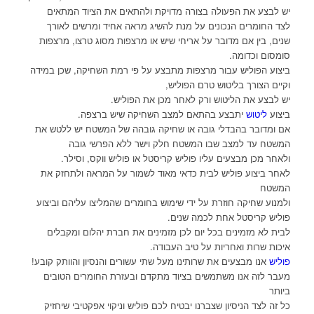
יש לבצע את הפעולה בצורה מדויקת ולהתאים את הציוד המתאים
לצד החומרים הנכונים על מנת להשיג מראה אחיד ומרשים לאורך
שנים, בין אם מדובר על אריחי שיש או מרצפות מסוג טרצו, מרצפות
סומסום וכדומה.
ביצוע הפוליש עבור מרצפות מתבצע על פי רמת השחיקה, שכן במידה
וקיים הצורך בליטוש טרם הפוליש,
יש לבצע את הליטוש ורק לאחר מכן את הפוליש.
ביצוע
ליטוש
יתבצע בהתאם למצב השחיקה שיש ברצפה.
אם ומדובר בהבדלי גובה או שחיקה גובהה של המשטח יש ללטש את
המשטח עד למצב שבו המשטח חלק וישר ללא הפרשי גובה
ולאחר מכן מבצעים עליו פוליש קריסטל או פוליש ווקס, וסילר.
לאחר ביצוע פוליש לבית כדאי מאוד לשמור על המראה ולתחזק את
המשטח
ולמנוע שחיקה חוזרת על ידי שימוש בחומרים שהמליצו עליהם וביצוע
פוליש קריסטל אחת לכמה שנים.
לבית לא מזמינים בכל יום לכן מזמינים את חברת יהלום ומקבלים
איכות שרות ואחריות על טיב העבודה.
פוליש
אנו מבצעים את שרותינו מעל שתי עשורים והנסיון והוותק קובע!
מעבר לזה אנו משתמשים בציוד מתקדם ובעזרת החומרים הטובים
ביותר
כל זה לצד הניסיון שצברנו יבטיח לכם פוליש וניקוי אפקטיבי שיחזיק